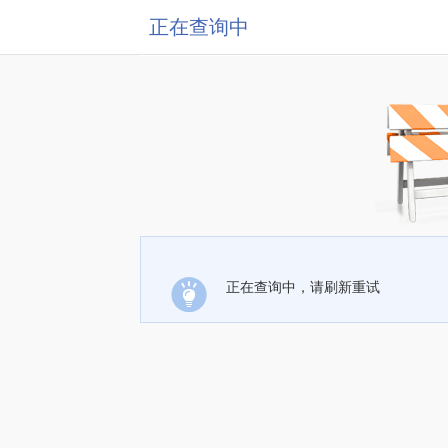
正在查询中
正在查询中，请刷新重试